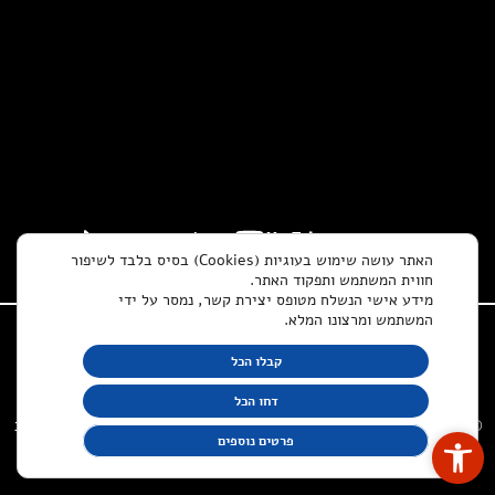
האתר עושה שימוש בעוגיות (Cookies) בסיס בלבד לשיפור
חווית המשתמש ותפקוד האתר.
מידע אישי הנשלח מטופס יצירת קשר, נמסר על ידי
המשתמש ומרצונו המלא.
קבלו הכל
דחו הכל
© כל הזכויות שמורות למירה בירה הפקות 2024 |
אלדד בוברוביץ' - עיצוב
פתח סרגל נגישות
פרטים נוספים
גרפי ובניית אתרים
| מדיניות פרטיות